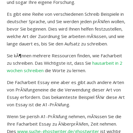
und sogar Ihre eigene Forschung.
Es gibt eine Reihe von verschiedenen Schreib Beispiele in
deutscher Sprache, und Sie werden jeden prÃ¼fen wollen,
bevor Sie beginnen. Dies wird Ihnen helfen festzustellen,
welche Art der Zuordnung Sie arbeiten mÃ¼ssen, und wie
lange dauert es, bis Sie den Aufsatz zu schreiben.
Sie kÃ¶nnen mehrere Ressourcen finden, wie Facharbeit
zu schreiben. Das Wichtigste ist, dass Sie
hausarbeit in 2
wochen schreiben
die Worte zu lernen.
Die Facharbeit Essay eine aber es gibt auch andere Arten
von PrÃ¼fungeneine die die Verwendung dieser Art von
Essay erfordern. Das bekannteste Beispiel fÃ¼r diese Art
von Essay ist die A1-PrÃ¼fung.
Wenn Sie perish A1-PrÃ¼fung nehmen, mÃ¼ssen Sie die
Ihre Facharbeit Essay zu Ã¼berprÃ¼fen, Zeit nehmen.
Dies
www.suche-ghostwriter.de/ghostwriter
ist wichtig