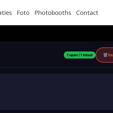
aties
Foto
Photobooths
Contact
Ve
1 open / 1 totaal