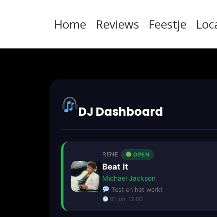
Home
Reviews
Feestje
Loc
DJ Dashboard
RENE
OPEN
Beat It
Michael Jackson
Test en het werkt
01 jun. 12:00